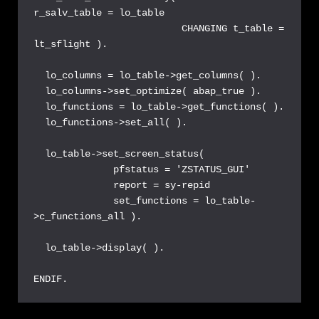
r_salv_table = lo_table

                          CHANGING t_table = 
lt_sflight ).

  lo_columns = lo_table->get_columns( ).

  lo_columns->set_optimize( abap_true ).

  lo_functions = lo_table->get_functions( ).

  lo_functions->set_all( ).

  lo_table->set_screen_status(

              pfstatus = 'ZSTATUS_GUI'

              report = sy-repid

              set_functions = lo_table-
>c_functions_all ).

  lo_table->display( ).

ENDIF.