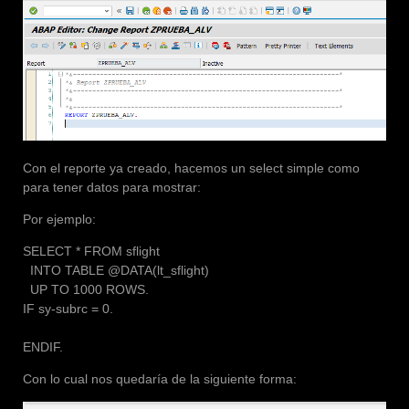
Con el reporte ya creado, hacemos un select simple como
para tener datos para mostrar:
Por ejemplo:
SELECT * FROM sflight
INTO TABLE @DATA(lt_sflight)
UP TO 1000 ROWS.
IF sy-subrc = 0.
ENDIF.
Con lo cual nos quedaría de la siguiente forma: