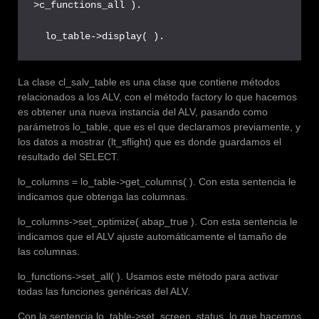
>c_functions_all ).

  lo_table->display( ).
La clase cl_salv_table es una clase que contiene métodos
relacionados a los ALV, con el método factory lo que hacemos
es obtener una nueva instancia del ALV, pasando como
parámetros lo_table, que es el que declaramos previamente, y
los datos a mostrar (lt_sflight) que es donde guardamos el
resultado del SELECT.
lo_columns = lo_table->get_columns( ). Con esta sentencia le
indicamos que obtenga las columnas.
lo_columns->set_optimize( abap_true ). Con esta sentencia le
indicamos que el ALV ajuste automáticamente el tamaño de
las columnas.
lo_functions->set_all( ). Usamos este método para activar
todas las funciones genéricas del ALV.
Con la sentencia lo_table->set_screen_status, lo que hacemos