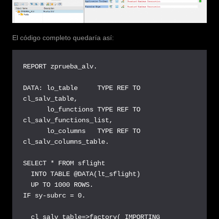
El código completo quedaría así:
REPORT zprueba_alv.

DATA: lo_table     TYPE REF TO 
cl_salv_table,

      lo_functions TYPE REF TO 
cl_salv_functions_list,

      lo_columns   TYPE REF TO 
cl_salv_columns_table.

SELECT * FROM sflight

  INTO TABLE @DATA(lt_sflight)

  UP TO 1000 ROWS.

IF sy-subrc = 0.

  cl_salv_table=>factory( IMPORTING 