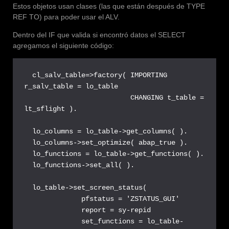
Estos objetos usan clases (las que están después de TYPE
REF TO) para poder usar el ALV.
Dentro del IF que valida si encontró datos el SELECT
agregamos el siguiente código:
  cl_salv_table=>factory( IMPORTING 
r_salv_table = lo_table

                          CHANGING t_table = 
lt_sflight ).

  lo_columns = lo_table->get_columns( ).

  lo_columns->set_optimize( abap_true ).

  lo_functions = lo_table->get_functions( ).

  lo_functions->set_all( ).

  lo_table->set_screen_status(

              pfstatus = 'ZSTATUS_GUI'

              report = sy-repid

              set_functions = lo_table-