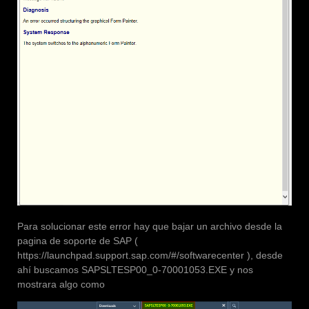
Para solucionar este error hay que bajar un archivo desde la
pagina de soporte de SAP (
https://launchpad.support.sap.com/#/softwarecenter ), desde
ahí buscamos SAPSLTESP00_0-70001053.EXE y nos
mostrara algo como