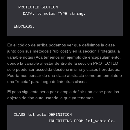
  PROTECTED SECTION.

    DATA: lv_notas TYPE string.

ENDCLASS.
En el código de arriba podemos ver que definimos la clase
junto con sus métodos (Públicos) y en la sección Protegida la
variable notas (Aca tenemos un ejemplo de encapsulamiento,
donde la variable al estar dentro de la sección PROTECTED
solo puede ser accedida desde si misma y clases heredadas.
Podríamos pensar de una clase abstracta como un template o
una “receta” para luego definir otras clases.
El paso siguiente seria por ejemplo definir una clase para los
objetos de tipo auto usando la que ya tenemos.
CLASS lcl_auto DEFINITION

               INHERITING FROM lcl_vehiculo.
