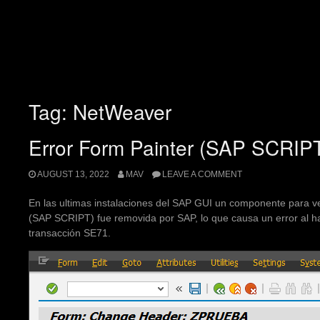
Tag:
NetWeaver
Error Form Painter (SAP SCRIP
AUGUST 13, 2022
MAV
LEAVE A COMMENT
En las ultimas instalaciones del SAP GUI un componente para ver
(SAP SCRIPT) fue removida por SAP, lo que causa un error al hac
transacción SE71.