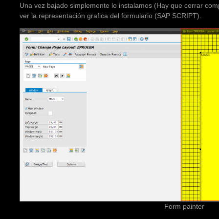
Una vez bajado simplemente lo instalamos (Hay que cerrar co
ver la representación grafica del formulario (SAP SCRIPT).
Form painter